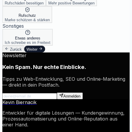
Rufschäden beseitigen
Mehr positive Bewertungen
Rufschutz
Marke schützen & stärken
Sonstiges
Etwas anderes
Ich schreibe es im Freitext
Zurück
Weiter
Newsletter
Kein Spam. Nur echte Einblicke.
Tipps zu Web-Entwicklung, SEO und Online-Marketing
— direkt in dein Postfach.
Anmelden
Kevin Biernacik
Entwickler für digitale Lösungen — Kundengewinnung,
Prozessautomatisierung und Online-Reputation aus
einer Hand.