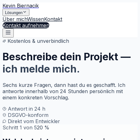
Kevin Biernacik
Lösungen
Über mich
Wissen
Kontakt
Kontakt aufnehmen
Kostenlos & unverbindlich
Beschreibe dein Projekt —
ich melde mich.
Sechs kurze Fragen, dann hast du es geschafft. Ich
antworte innerhalb von 24 Stunden persönlich mit
einem konkreten Vorschlag.
Antwort in 24 h
DSGVO-konform
Direkt vom Entwickler
Schritt
1
von
5
20
%